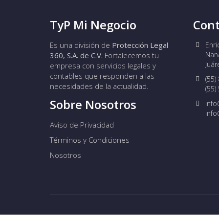
TyP Mi Negocio
Cont
Es una división de
Protección Legal
Enri
Narv
360, S.A. de C.V.
Fortalecemos tu
Juár
empresa con servicios legales y
contables que responden a las
(55)
necesidades de la actualidad.
(55)
Sobre Nosotros
inf
info
Aviso de Privacidad
Términos y Condiciones
Nosotros