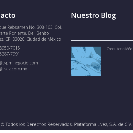
acto
Nuestro Blog
que Rebsamen No. 308-103, Col.
arte Poniente, Del. Benito
ez, CP. 03020. Ciudad de México
 8950-7015
Consultorio Méd
 5287-7991
o@typminegocio.com
@livez.com.mx
© Todos los Derechos Reservados. Plataforma Livez, S.A. de C.V.